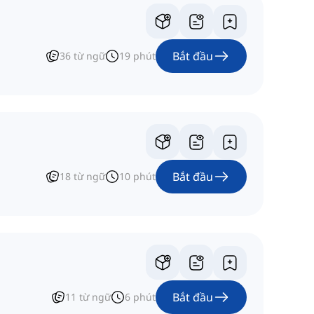
Bắt đầu
36
từ ngữ
19
phút
Bắt đầu
18
từ ngữ
10
phút
Bắt đầu
11
từ ngữ
6
phút