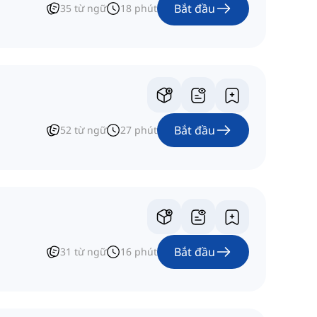
Bắt đầu
35
từ ngữ
18
phút
Bắt đầu
52
từ ngữ
27
phút
Bắt đầu
31
từ ngữ
16
phút