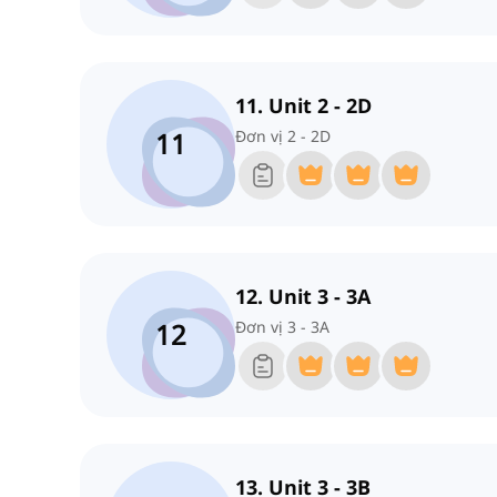
11. Unit 2 - 2D
11
Đơn vị 2 - 2D
12. Unit 3 - 3A
12
Đơn vị 3 - 3A
13. Unit 3 - 3B