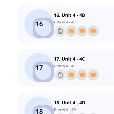
16. Unit 4 - 4B
16
Đơn vị 4 - 4B
17. Unit 4 - 4C
17
Đơn vị 4 - 4C
18. Unit 4 - 4D
18
Đơn vị 4 - 4D