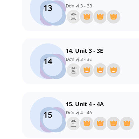
13
Đơn vị 3 - 3B
14. Unit 3 - 3E
14
Đơn vị 3 - 3E
15. Unit 4 - 4A
15
Đơn vị 4 - 4A