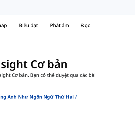
háp
Biểu đạt
Phát âm
Đọc
sight Cơ bản
sight Cơ bản. Bạn có thể duyệt qua các bài
iếng Anh Như Ngôn Ngữ Thứ Hai