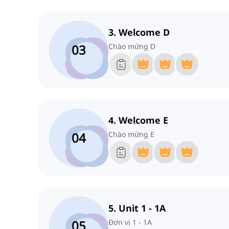
3. Welcome D
03
Chào mừng D
4. Welcome E
04
Chào mừng E
5. Unit 1 - 1A
05
Đơn vị 1 - 1A