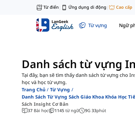
Từ điển
Ứng dụng di động
Cao cấp
|
|
Từ vựng
Ngữ p
Danh sách từ vựng In
Tại đây, bạn sẽ tìm thấy danh sách từ vựng cho In
học và học từ vựng.
Trang Chủ
Từ Vựng
Danh Sách Từ Vựng Sách Giáo Khoa Khóa Học T
Sách Insight Cơ Bản
37
Bài học
1145
từ ngữ
9
G
33
phút