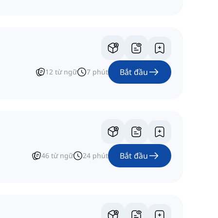
Bắt đầu
12
từ ngữ
7
phút
Bắt đầu
46
từ ngữ
24
phút