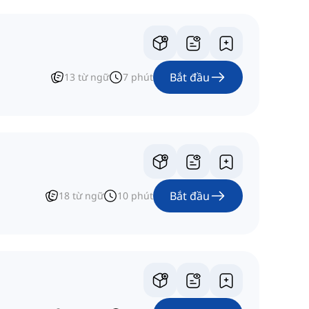
Bắt đầu
13
từ ngữ
7
phút
Bắt đầu
18
từ ngữ
10
phút