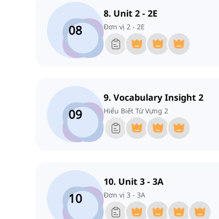
8. Unit 2 - 2E
08
Đơn vị 2 - 2E
9. Vocabulary Insight 2
09
Hiểu Biết Từ Vựng 2
10. Unit 3 - 3A
10
Đơn vị 3 - 3A