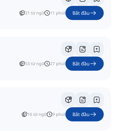
Bắt đầu
21
từ ngữ
11
phút
Bắt đầu
53
từ ngữ
27
phút
Bắt đầu
16
từ ngữ
9
phút