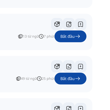
Bắt đầu
13
từ ngữ
7
phút
Bắt đầu
49
từ ngữ
25
phút