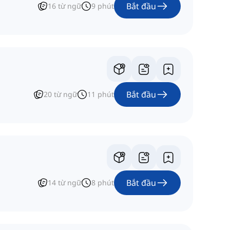
Bắt đầu
16
từ ngữ
9
phút
Bắt đầu
20
từ ngữ
11
phút
Bắt đầu
14
từ ngữ
8
phút