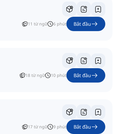
Bắt đầu
11
từ ngữ
6
phút
Bắt đầu
18
từ ngữ
10
phút
Bắt đầu
17
từ ngữ
9
phút