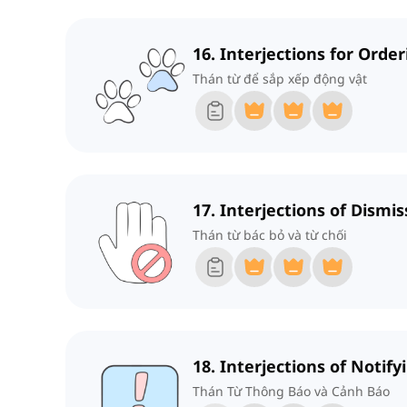
16. Interjections for Orde
Thán từ để sắp xếp động vật
17. Interjections of Dismi
Thán từ bác bỏ và từ chối
18. Interjections of Notif
Thán Từ Thông Báo và Cảnh Báo