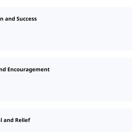
ion and Success
 and Encouragement
l and Relief