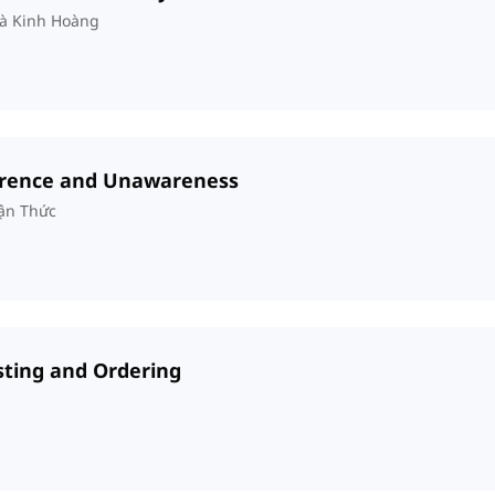
và Kinh Hoàng
fference and Unawareness
ận Thức
esting and Ordering