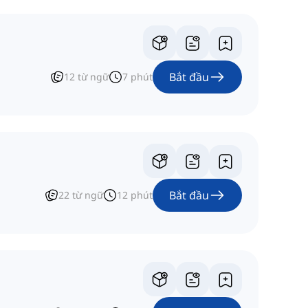
Bắt đầu
12
từ ngữ
7
phút
Bắt đầu
22
từ ngữ
12
phút