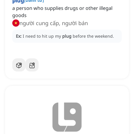
plug
[
Danh từ
]
a person who supplies drugs or other illegal
goods
người cung cấp, người bán
Ex:
I need to hit up my
plug
before the weekend.