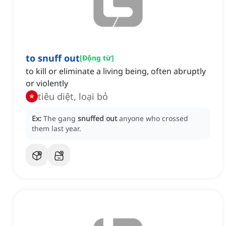
to snuff out
[
Động từ
]
to kill or eliminate a living being, often abruptly
or violently
tiêu diệt, loại bỏ
Ex:
The gang
snuffed out
anyone who crossed
them last year.