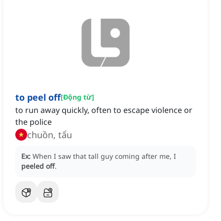
to peel off
[
Động từ
]
to run away quickly, often to escape violence or
the police
chuồn, tẩu
Ex:
When I saw that tall guy coming after me, I
peeled off
.