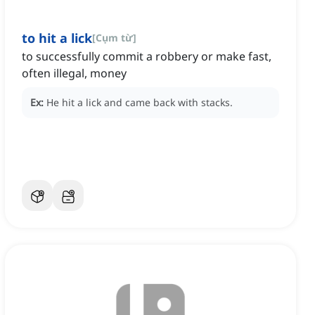
to hit a lick
[
Cụm từ
]
to successfully commit a robbery or make fast,
often illegal, money
Ex:
He hit a lick and came back with stacks.