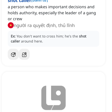
shot caller
[
Danh từ
]
a person who makes important decisions and
holds authority, especially the leader of a gang
or crew
người ra quyết định, thủ lĩnh
Ex:
You don't want to cross him; he's the
shot
caller
around here.