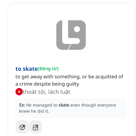
to skate
[
Động từ
]
to get away with something, or be acquitted of
a crime despite being guilty
thoát tội, lách luật
Ex:
He managed to
skate
even though everyone
knew he did it.