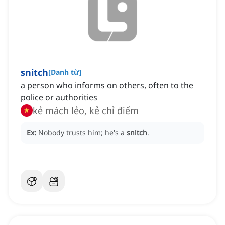
snitch
[
Danh từ
]
a person who informs on others, often to the
police or authorities
kẻ mách lẻo, kẻ chỉ điểm
Ex:
Nobody trusts him; he's a
snitch
.