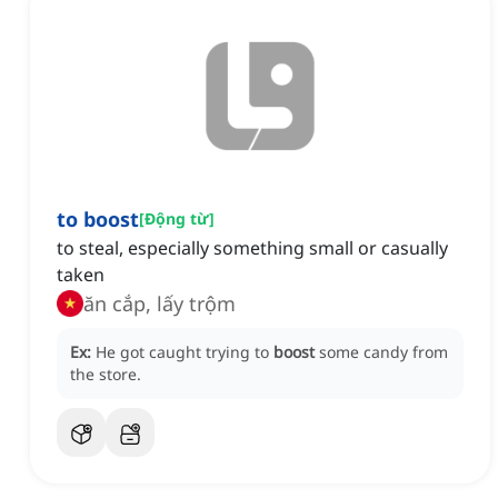
to boost
[
Động từ
]
to steal, especially something small or casually
taken
ăn cắp, lấy trộm
Ex:
He got caught trying to
boost
some candy from
the store.