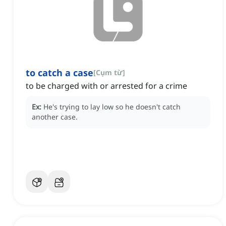
to catch a case
[
Cụm từ
]
to be charged with or arrested for a crime
Ex:
He's trying to lay low
so he doesn't catch
another case.