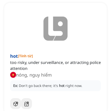
hot
[
Tính từ
]
too risky, under surveillance, or attracting police
attention
nóng, nguy hiểm
Ex:
Don't go back there; it's
hot
right now.