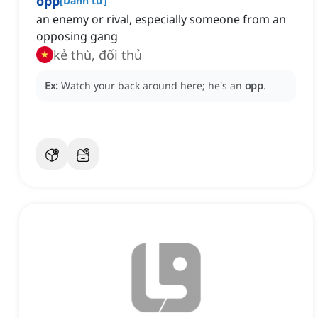
opp
[
Danh từ
]
an enemy or rival, especially someone from an
opposing gang
kẻ thù, đối thủ
Ex:
Watch your back around here; he's an
opp
.