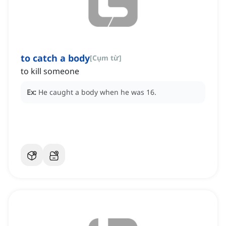
to catch a body
[
Cụm từ
]
to kill someone
Ex:
He caught a body when he was 16.