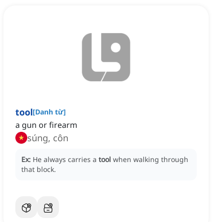
tool
[
Danh từ
]
a gun or firearm
súng, côn
Ex:
He always carries a
tool
when walking through
that block.