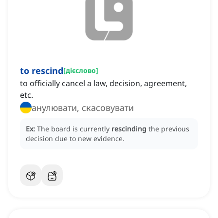
to rescind
[
дієслово
]
to officially cancel a law, decision, agreement,
etc.
анулювати, скасовувати
Ex:
The board is currently
rescinding
the previous
decision due to new evidence.