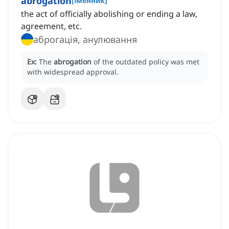
abrogation
[
іменник
]
the act of officially abolishing or ending a law,
agreement, etc.
аброгація, анулювання
Ex:
The
abrogation
of the outdated policy was met
with widespread approval.