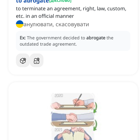
to abrogate
[
дієслово
]
to terminate an agreement, right, law, custom,
etc. in an official manner
анулювати, скасовувати
Ex:
The government decided to
abrogate
the
outdated trade agreement.