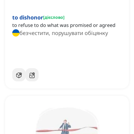
to dishonor
[
дієслово
]
to refuse to do what was promised or agreed
безчестити, порушувати обіцянку