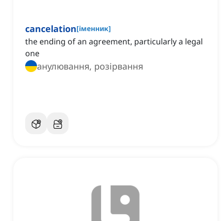
cancelation
[
іменник
]
the ending of an agreement, particularly a legal
one
анулювання, розірвання