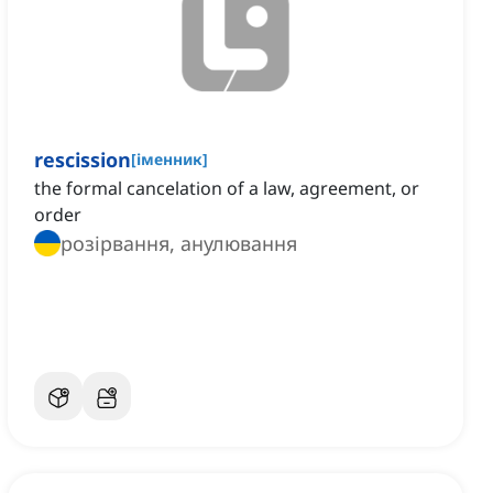
rescission
[
іменник
]
the formal cancelation of a law, agreement, or
order
розірвання, анулювання