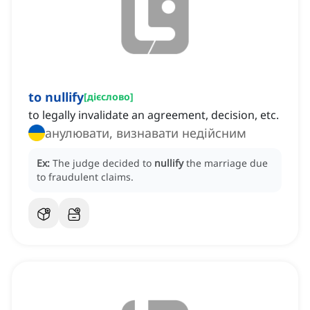
to nullify
[
дієслово
]
to legally invalidate an agreement, decision, etc.
анулювати, визнавати недійсним
Ex:
The judge decided to
nullify
the marriage due
to fraudulent claims.