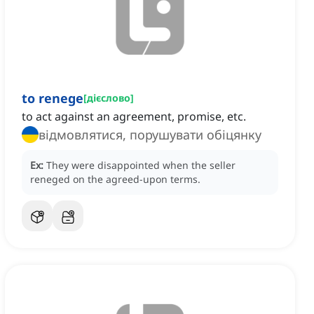
to renege
[
дієслово
]
to act against an agreement, promise, etc.
відмовлятися, порушувати обіцянку
Ex:
They were disappointed when the seller
reneged on the agreed-upon terms.