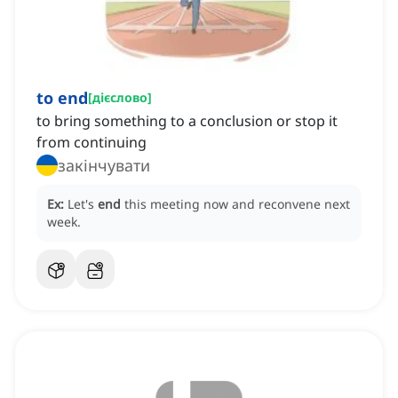
to end
[
дієслово
]
to bring something to a conclusion or stop it
from continuing
закінчувати
Ex:
Let's
end
this meeting now and reconvene next
week.