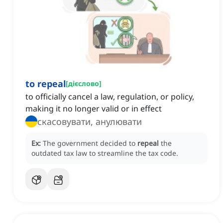
to repeal
[
дієслово
]
to officially cancel a law, regulation, or policy,
making it no longer valid or in effect
скасовувати, анулювати
Ex:
The government decided to
repeal
the
outdated tax law to streamline the tax code.