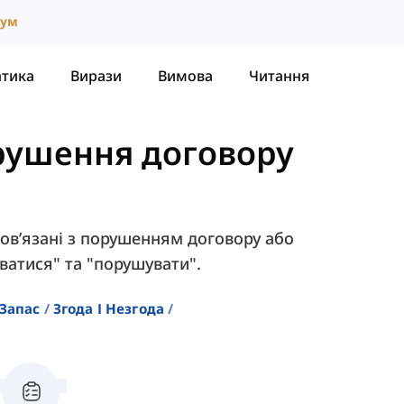
іум
атика
Вирази
Вимова
Читання
рушення договору
 пов’язані з порушенням договору або
уватися" та "порушувати".
Запас
Згода І Незгода