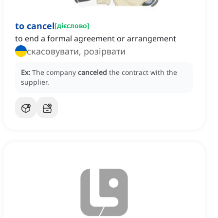
to cancel
[
дієслово
]
to end a formal agreement or arrangement
скасовувати, розірвати
Ex:
The company
canceled
the contract with the
supplier.