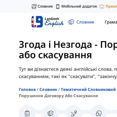
Словник
Мобільний додаток
Прем
|
|
Словник
Грам
Згода і Незгода
-
По
або скасування
Тут ви дізнаєтеся деякі англійські слова,
скасуванням, такі як "скасувати", "закінч
Головна
Словник
Тематичний Словниковий 
Порушення Договору Або Скасування