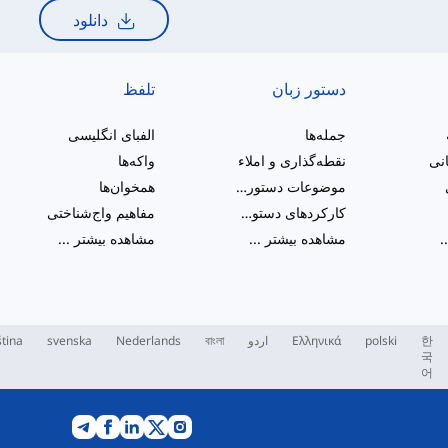
دانلود
دستور زبان
تلفظ
جمله‌ها
الفبای انگلیسی
انی
نقطه‌گذاری و املاء
واکه‌ها
موضوعات دستور زبان متنوع
همخوان‌ها
کارکردهای دستوری
مفاهیم واج‌شناختی
.
مشاهده بیشتر
...
مشاهده بیشتر
...
한
polski
Ελληνικά
اردو
বাংলা
Nederlands
svenska
tina
국
어