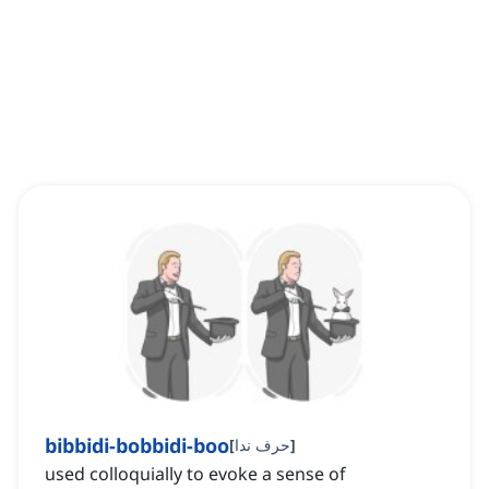
bibbidi-bobbidi-boo
]
حرف ندا
[
used colloquially to evoke a sense of