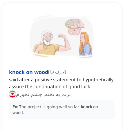
knock on wood
]
حرف ندا
[
said after a positive statement to hypothetically
assure the continuation of good luck
بزنم به تخته, چشم نخورم
Ex:
The project is going well so far,
knock
on
wood.