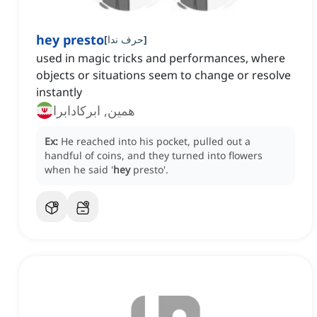
hey presto
]
حرف ندا
[
used in magic tricks and performances, where
objects or situations seem to change or resolve
instantly
همین, ابرکادابرا
Ex:
He reached into his pocket, pulled out a
handful of coins, and they turned into flowers
when he said '
hey
presto'.