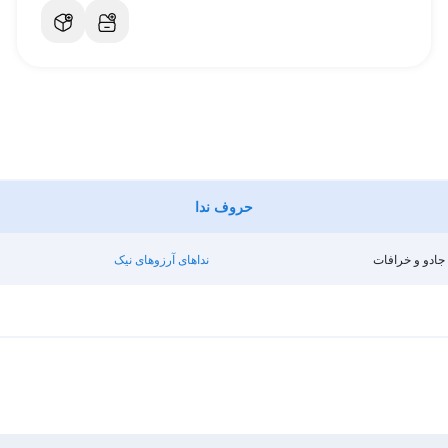
حروف ندا
جادو و خرافات
نداهای آرزوهای نیک