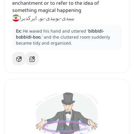
enchantment or to refer to the idea of
something magical happening
بیبیدی-بوبیدی-بو, ابرکدبرا
Ex:
He waved his hand and uttered '
bibbidi-
bobbidi-boo
,' and the cluttered room suddenly
became tidy and organized.