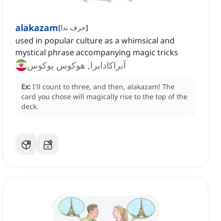
alakazam
]
حرف ندا
[
used in popular culture as a whimsical and
mystical phrase accompanying magic tricks
آبراکادابرا, هوکوس پوکوس
Ex:
I'll count to three, and then, alakazam!
The
card you chose will magically rise to the top of the
deck.