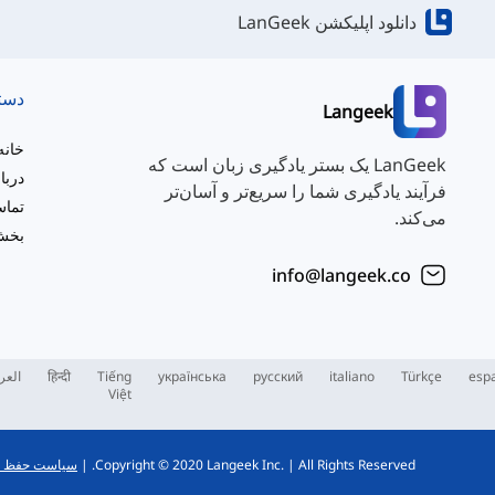
دانلود اپلیکشن LanGeek
دست
Langeek
خانه
LanGeek یک بستر یادگیری زبان است که
دربا
فرآیند یادگیری شما را سریع‌تر و آسان‌تر
تماس
می‌کند.
بخش 
info@langeek.co
esp
Türkçe
italiano
русский
українська
Tiếng
हिन्दी
العر
Việt
All Rights Reserved.
|
Copyright © 2020 Langeek Inc.
|
سیاست حفظ 