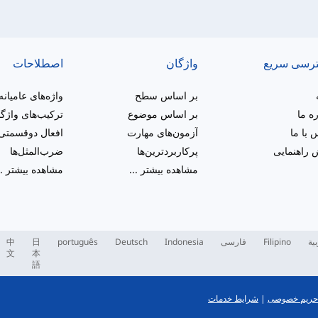
رسی سریع
واژگان
اصطلاحات
بر اساس سطح
واژه‌های عامیانه
ره ما
بر اساس موضوع
ترکیب‌های واژگ
 با ما
آزمون‌های مهارت
افعال دوقسمتی
راهنمایی
پرکاربردترین‌ها
ضرب‌المثل‌ها
مشاهده بیشتر
...
مشاهده بیشتر
..
بية
Filipino
فارسی
Indonesia
Deutsch
português
日
中
文
本
語
حریم خصوصی
|
شرایط خدمات