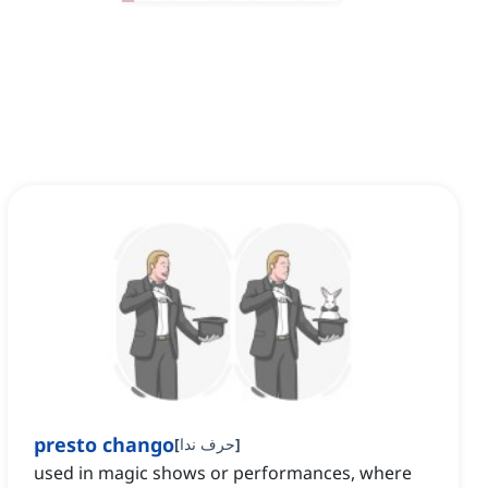
presto chango
]
حرف ندا
[
used in magic shows or performances, where