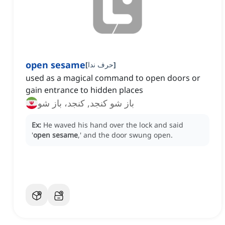
open sesame
]
حرف ندا
[
used as a magical command to open doors or
gain entrance to hidden places
باز شو کنجد, کنجد، باز شو
Ex:
He waved his hand over the lock and said
'
open sesame
,' and the door swung open.