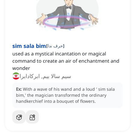
sim sala bim
]
حرف ندا
[
used as a mystical incantation or magical
command to create an air of enchantment and
wonder
سیم سالا بیم, ابرکادابرا
Ex:
With a wave of his wand and a loud ' sim sala
bim,' the magician transformed the ordinary
handkerchief into a bouquet of flowers.