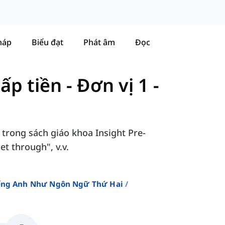
háp
Biểu đạt
Phát âm
Đọc
cấp tiền
-
Đơn vị 1 -
 trong sách giáo khoa Insight Pre-
t through", v.v.
iếng Anh Như Ngôn Ngữ Thứ Hai