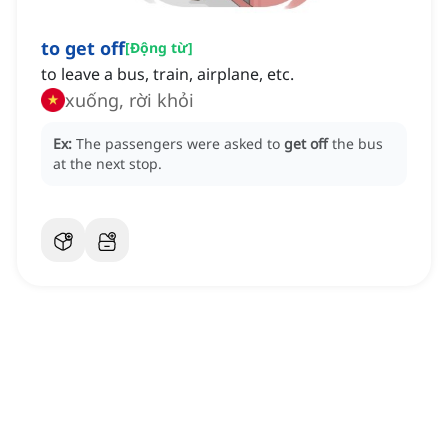
to get off
[
Động từ
]
to leave a bus, train, airplane, etc.
xuống, rời khỏi
Ex:
The passengers were asked to
get off
the bus
at the next stop.