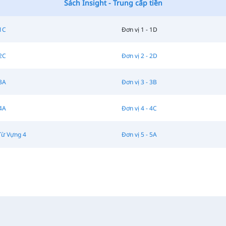
Sách Insight - Trung cấp tiền
 1C
Đơn vị 1 - 1D
 2C
Đơn vị 2 - 2D
 3A
Đơn vị 3 - 3B
 4A
Đơn vị 4 - 4C
Từ Vựng 4
Đơn vị 5 - 5A