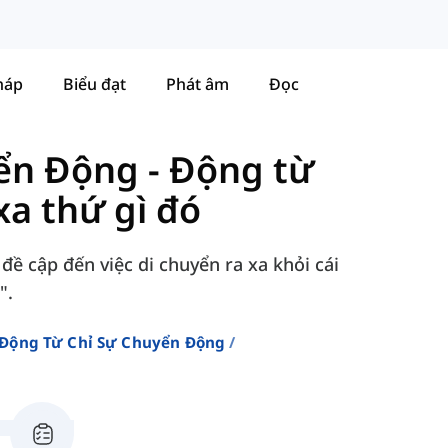
háp
Biểu đạt
Phát âm
Đọc
yển Động
-
Động từ
xa thứ gì đó
ề cập đến việc di chuyển ra xa khỏi cái
".
Động Từ Chỉ Sự Chuyển Động