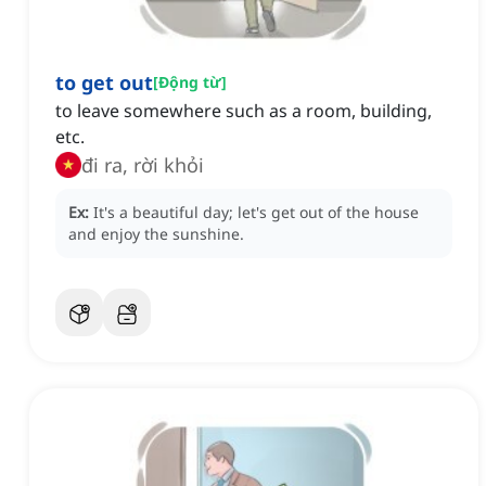
to get out
[
Động từ
]
to leave somewhere such as a room, building,
etc.
đi ra, rời khỏi
Ex:
It's a beautiful day; let's get out of the house
and enjoy the sunshine.