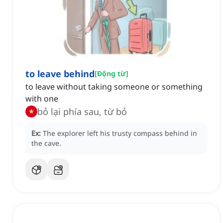
to leave behind
[
Động từ
]
to leave without taking someone or something
with one
bỏ lại phía sau, từ bỏ
Ex:
The explorer left his trusty compass behind in
the cave.