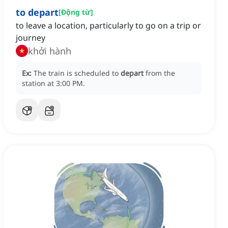
to depart
[
Động từ
]
to leave a location, particularly to go on a trip or
journey
khởi hành
Ex:
The train is scheduled to
depart
from the
station at 3:00 PM.