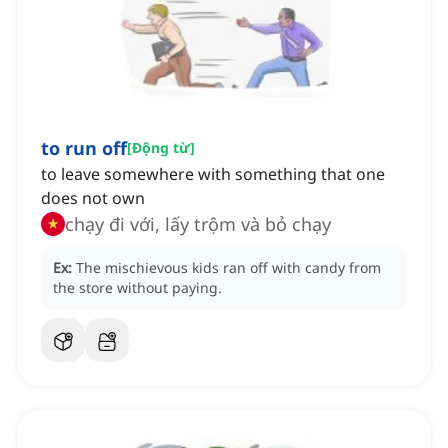
to run off
[
Động từ
]
to leave somewhere with something that one
does not own
chạy đi với, lấy trộm và bỏ chạy
Ex:
The mischievous kids ran off with candy from
the store without paying.