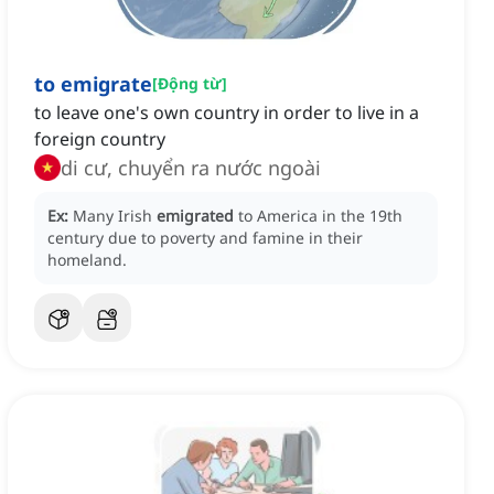
to emigrate
[
Động từ
]
to leave one's own country in order to live in a
foreign country
di cư, chuyển ra nước ngoài
Ex:
Many Irish
emigrated
to America in the 19th
century due to poverty and famine in their
homeland.