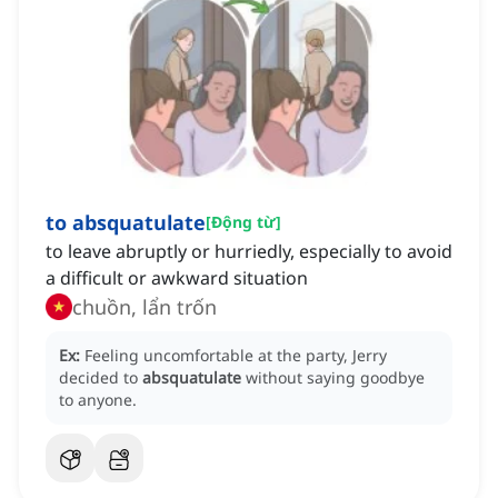
to absquatulate
[
Động từ
]
to leave abruptly or hurriedly, especially to avoid
a difficult or awkward situation
chuồn, lẩn trốn
Ex:
Feeling uncomfortable at the party, Jerry
decided to
absquatulate
without saying goodbye
to anyone.