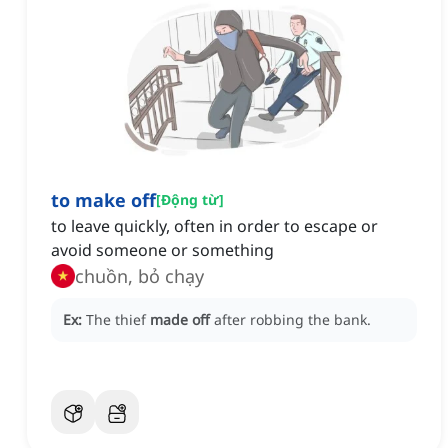
to make off
[
Động từ
]
to leave quickly, often in order to escape or
avoid someone or something
chuồn, bỏ chạy
Ex:
The thief
made off
after robbing the bank.