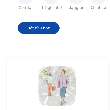
Xem lại
Thẻ ghi nhớ
dạng từ
Chính tả
Bắt đầu học