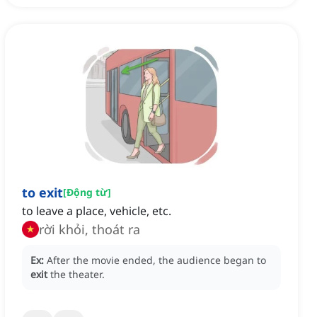
to exit
[
Động từ
]
to leave a place, vehicle, etc.
rời khỏi, thoát ra
Ex:
After the movie ended, the audience began to
exit
the theater.