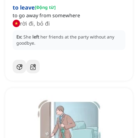
to leave
[
Động từ
]
to go away from somewhere
rời đi, bỏ đi
Ex:
She
left
her friends at the party without any
goodbye.