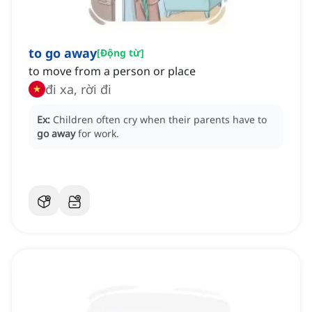
to go away
[
Động từ
]
to move from a person or place
đi xa, rời đi
Ex:
Children often cry when their parents have to
go away
for work.