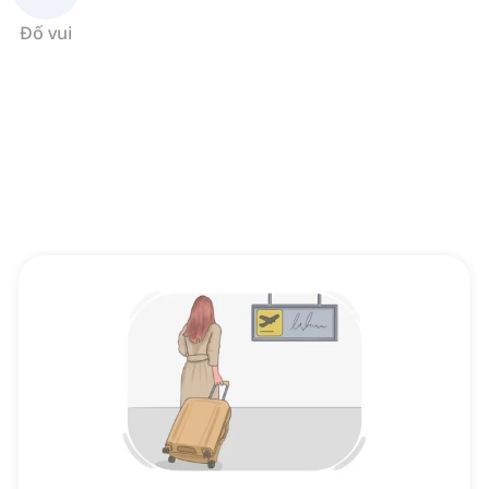
Đố vui