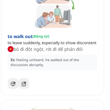
to walk out
[
Động từ
]
to leave suddenly, especially to show discontent
bỏ đi đột ngột, rời đi để phản đối
Ex:
Feeling unheard, he walked out of the
discussion abruptly.