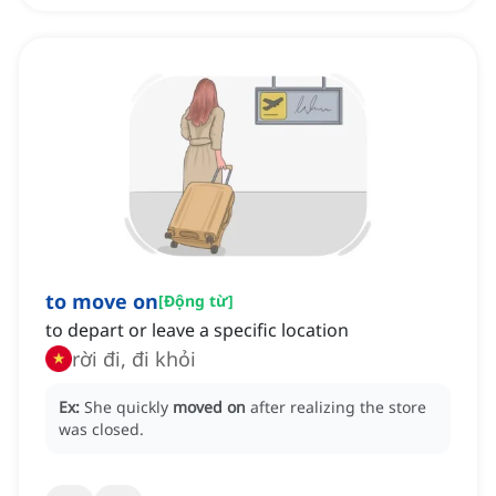
to move on
[
Động từ
]
to depart or leave a specific location
rời đi, đi khỏi
Ex:
She quickly
moved on
after realizing the store
was closed.