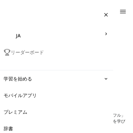
Togg
JA
リーダーボード
学習を始める
モバイルアプリ
表現
食べ物と飲み物
-
プリンとカスタード
プレミアム
文法
ここでは「ハルヴァ」、「ライスプディング」、「トライフル」
など、英語でさまざまな種類のプリンやカスタードの名前を学び
ます。
辞書
語彙