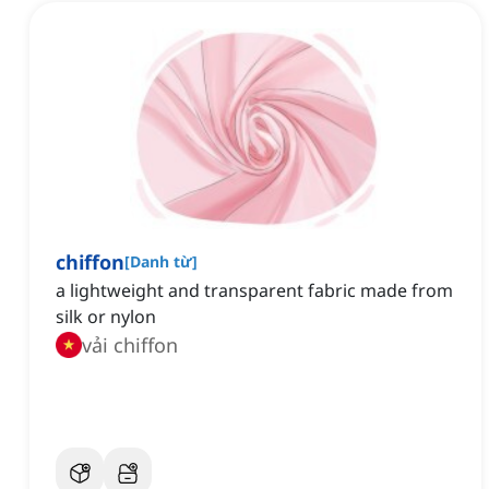
chiffon
[
Danh từ
]
a lightweight and transparent fabric made from
silk or nylon
vải chiffon