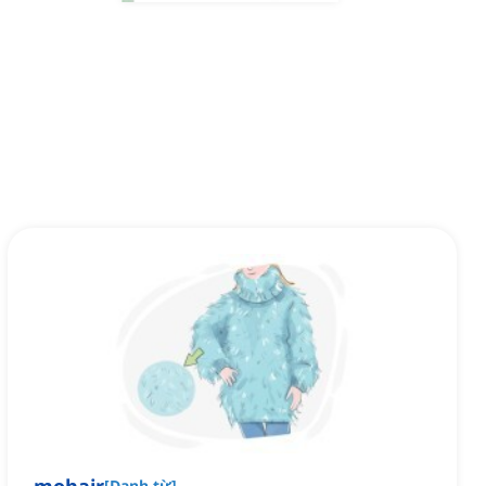
[
Danh từ
]