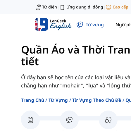
Từ điển
Ứng dụng di động
Cao cấp
|
|
Từ vựng
Ngữ p
Quần Áo và Thời Tra
tiết
Ở đây bạn sẽ học tên của các loại vật liệu 
chẳng hạn như "mohair", "lụa" và "lông thú
Trang Chủ
Từ Vựng
Từ Vựng Theo Chủ Đề
Qu