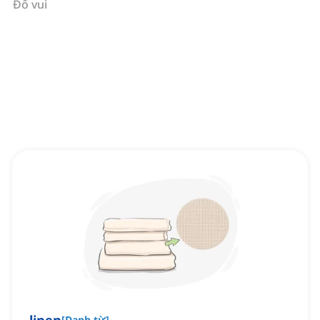
Đố vui
[
Danh từ
]