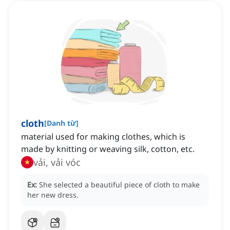
cloth
[
Danh từ
]
material used for making clothes, which is
made by knitting or weaving silk, cotton, etc.
vải, vải vóc
Ex:
She selected a beautiful piece of cloth to make
her new dress.