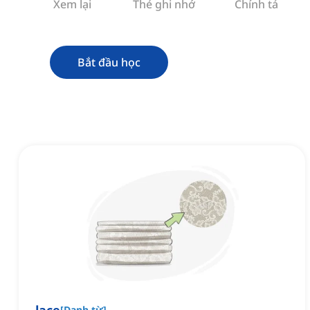
Xem lại
Thẻ ghi nhớ
Chính tả
Bắt đầu học
[
Danh từ
]