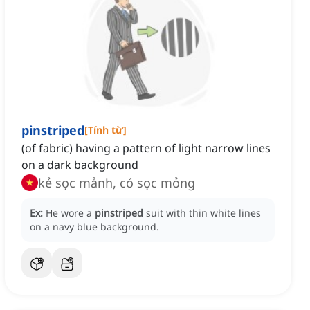
pinstriped
[
Tính từ
]
(of fabric) having a pattern of light narrow lines
on a dark background
kẻ sọc mảnh, có sọc mỏng
Ex:
He wore a
pinstriped
suit with thin white lines
on a navy blue background.