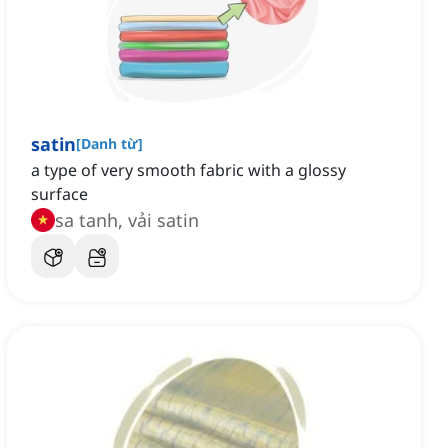
satin
[
Danh từ
]
a type of very smooth fabric with a glossy
surface
sa tanh, vải satin