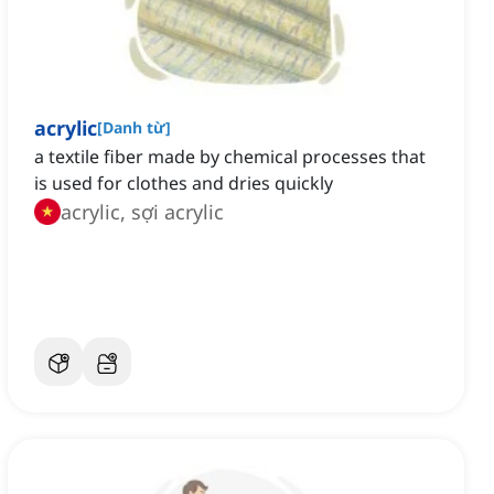
acrylic
[
Danh từ
]
a textile fiber made by chemical processes that
is used for clothes and dries quickly
acrylic, sợi acrylic