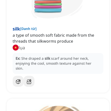
silk
[
Danh từ
]
a type of smooth soft fabric made from the
threads that silkworms produce
lụa
Ex:
She draped a
silk
scarf around her neck,
enjoying the cool, smooth texture against her
skin.