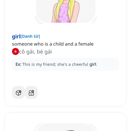
girl
[
Danh từ
]
someone who is a child and a female
cô gái, bé gái
Ex:
This is my friend; she's a cheerful
girl
.