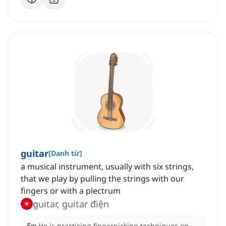
guitar
[
Danh từ
]
a musical instrument, usually with six strings,
that we play by pulling the strings with our
fingers or with a plectrum
guitar, guitar điện
Ex:
He is practicing fingerpicking techniques on