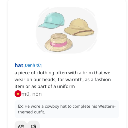
hat
[
Danh từ
]
a piece of clothing often with a brim that we
wear on our heads, for warmth, as a fashion
item or as part of a uniform
mũ, nón
Ex:
He wore a cowboy hat to complete his Western-
themed outfit.