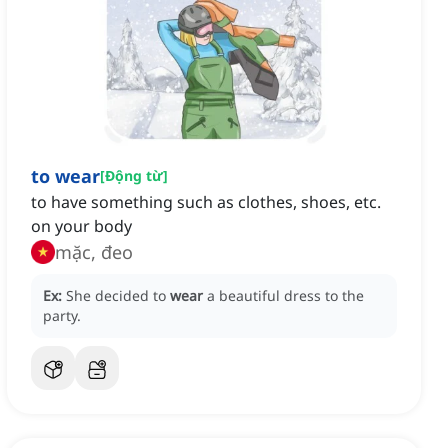
to wear
[
Động từ
]
to have something such as clothes, shoes, etc.
on your body
mặc, đeo
Ex:
She decided to
wear
a beautiful dress to the
party.