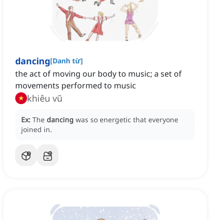
dancing
[
Danh từ
]
‌the act of moving our body to music; a set of
movements performed to music
khiêu vũ
Ex:
The
dancing
was so energetic that everyone
joined in.