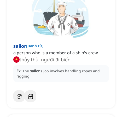
sailor
[
Danh từ
]
a person who is a member of a ship's crew
thủy thủ, người đi biển
Ex:
The
sailor
's job involves handling ropes and
rigging.