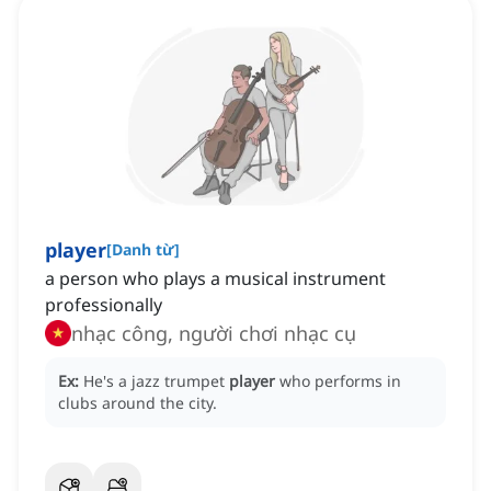
player
[
Danh từ
]
a person who plays a musical instrument
professionally
nhạc công, người chơi nhạc cụ
Ex:
He's a jazz trumpet
player
who performs in
clubs around the city.