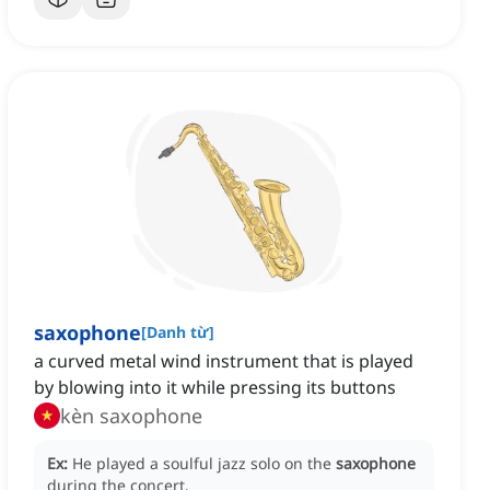
saxophone
[
Danh từ
]
a curved metal wind instrument that is played
by blowing into it while pressing its buttons
kèn saxophone
Ex:
He played a soulful jazz solo on the
saxophone
during the concert.