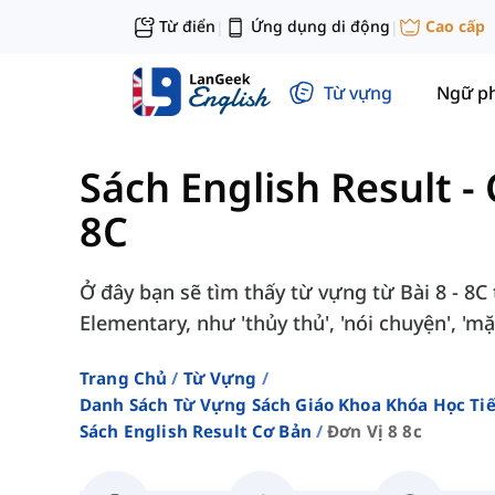
Từ điển
Ứng dụng di động
Cao cấp
|
|
Từ vựng
Ngữ p
Sách English Result -
8C
Ở đây bạn sẽ tìm thấy từ vựng từ Bài 8 - 8C 
Elementary, như 'thủy thủ', 'nói chuyện', 'mặc
Trang Chủ
Từ Vựng
Danh Sách Từ Vựng Sách Giáo Khoa Khóa Học T
Sách English Result Cơ Bản
Đơn Vị 8 8c