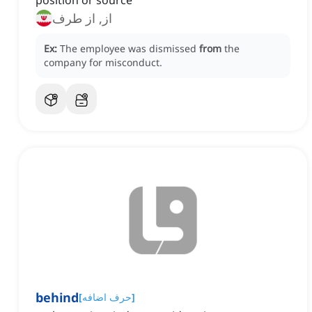
position or source
از, از طرف
Ex:
The employee was dismissed
from
the
company for misconduct.
behind
]
حرف اضافه
[