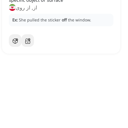
specific object or surface
از, از روی
Ex:
She pulled the sticker
off
the window.