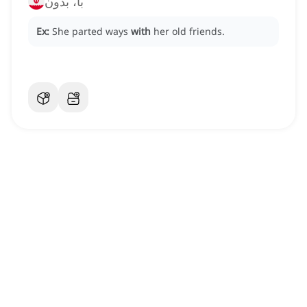
با، بدون
Ex:
She parted ways
with
her old friends.