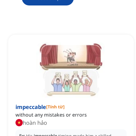
impeccable
[
Tính từ
]
without any mistakes or errors
hoàn hảo
Ex:
His
impeccable
timing made him a skilled