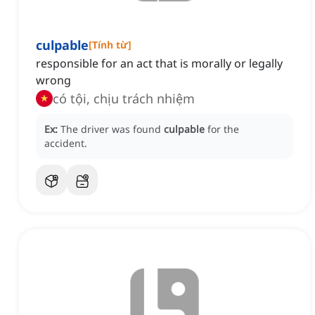
culpable
[
Tính từ
]
responsible for an act that is morally or legally
wrong
có tội, chịu trách nhiệm
Ex:
The driver was found
culpable
for the
accident.