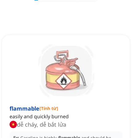
flammable
[
Tính từ
]
easily and quickly burned
dễ cháy, dễ bắt lửa
Ex:
Gasoline is highly
flammable
and should be