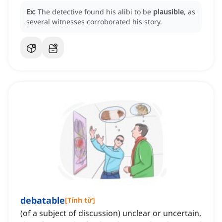
Ex:
The detective found his alibi to be
plausible
, as
several witnesses corroborated his story.
debatable
[
Tính từ
]
(of a subject of discussion) unclear or uncertain,