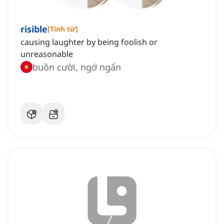
risible
[
Tính từ
]
causing laughter by being foolish or
unreasonable
buồn cười, ngớ ngẩn