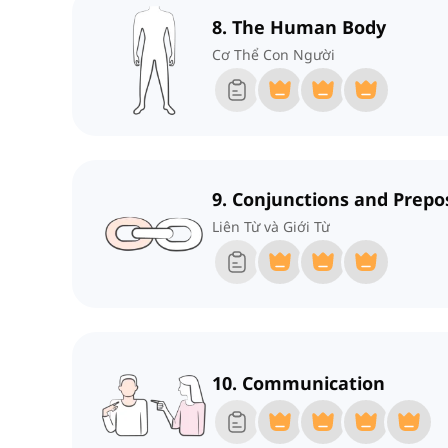
8. The Human Body
Cơ Thể Con Người
9. Conjunctions and Prepo
Liên Từ và Giới Từ
10. Communication