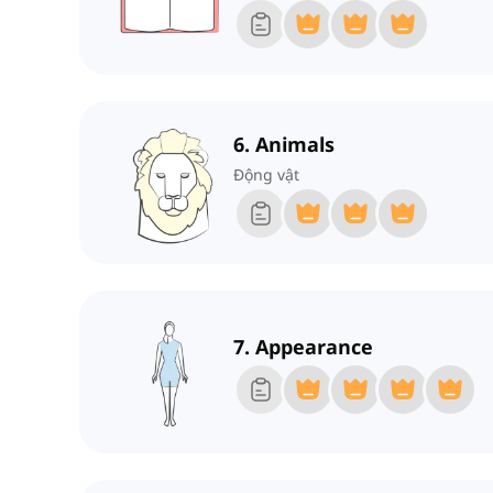
6. Animals
Động vật
7. Appearance