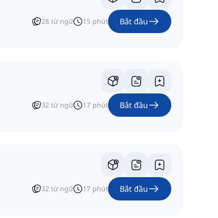
Bắt đầu
28
từ ngữ
15
phút
Bắt đầu
32
từ ngữ
17
phút
Bắt đầu
32
từ ngữ
17
phút