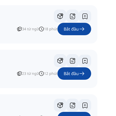
Bắt đầu
34
từ ngữ
18
phút
Bắt đầu
23
từ ngữ
12
phút