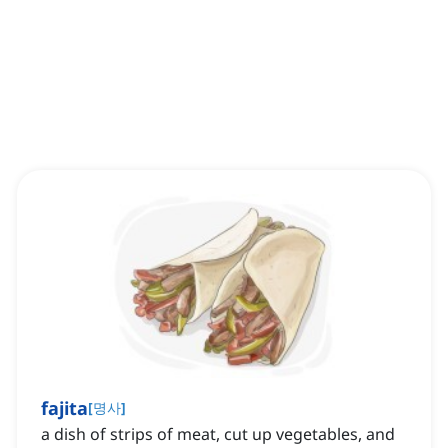
fajita
[
명사
]
‌a dish of strips of meat, cut up vegetables, and