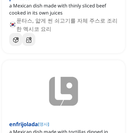
a Mexican dish made with thinly sliced beef
cooked in its own juices
푼타스, 얇게 썬 쇠고기를 자체 주스로 조리
한 멕시코 요리
enfrijolada
[
명사
]
a Mexican dish made with tortillas dipped in