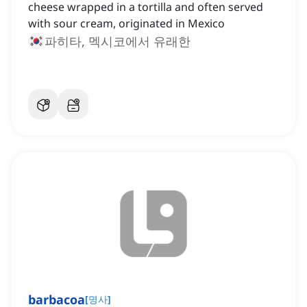
cheese wrapped in a tortilla and often served
with sour cream, originated in Mexico
파히타, 멕시코에서 유래한
barbacoa
[
명사
]