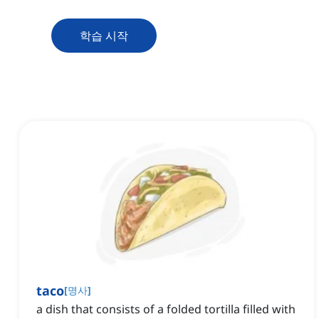
학습 시작
taco
[
명사
]
a dish that consists of a folded tortilla filled with