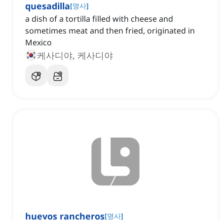
quesadilla
[
명사
]
a dish of a tortilla filled with cheese and
sometimes meat and then fried, originated in
Mexico
케사디야, 케사디야
huevos rancheros
[
명사
]