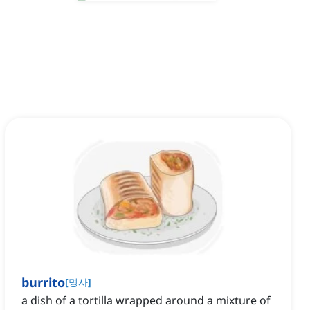
burrito
[
명사
]
a dish of a tortilla wrapped around a mixture of