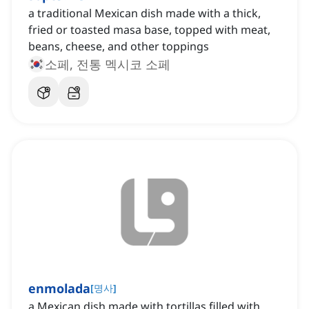
a traditional Mexican dish made with a thick,
fried or toasted masa base, topped with meat,
beans, cheese, and other toppings
소페, 전통 멕시코 소페
enmolada
[
명사
]
a Mexican dish made with tortillas filled with