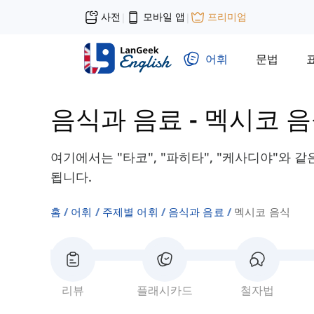
사전
모바일 앱
프리미엄
|
|
어휘
문법
음식과 음료
-
멕시코 
여기에서는 "타코", "파히타", "케사디야"와 
됩니다.
홈
어휘
주제별 어휘
음식과 음료
멕시코 음식
리뷰
플래시카드
철자법