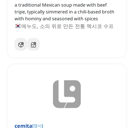
a traditional Mexican soup made with beef
tripe, typically simmered in a chili-based broth
with hominy and seasoned with spices
메누도, 소의 위로 만든 전통 멕시코 수프
cemita
[
명사
]