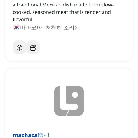
a traditional Mexican dish made from slow-
cooked, seasoned meat that is tender and
flavorful
바바코아, 천천히 조리된
machaca
[
명사
]