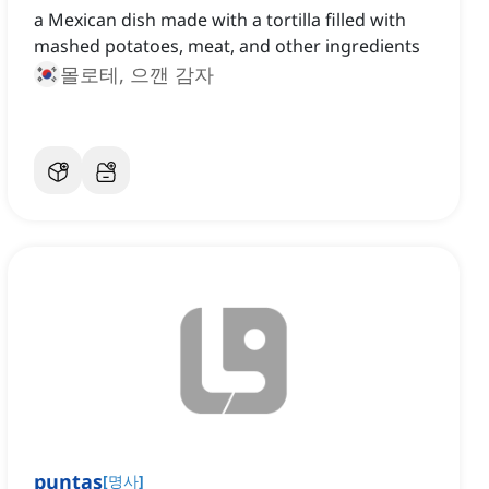
a Mexican dish made with a tortilla filled with
mashed potatoes, meat, and other ingredients
몰로테, 으깬 감자
puntas
[
명사
]