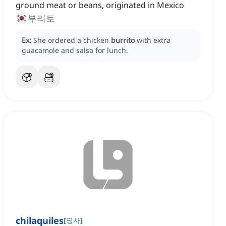
ground meat or beans, originated in Mexico
부리토
Ex:
She ordered a chicken
burrito
with extra
guacamole and salsa for lunch.
chilaquiles
[
명사
]