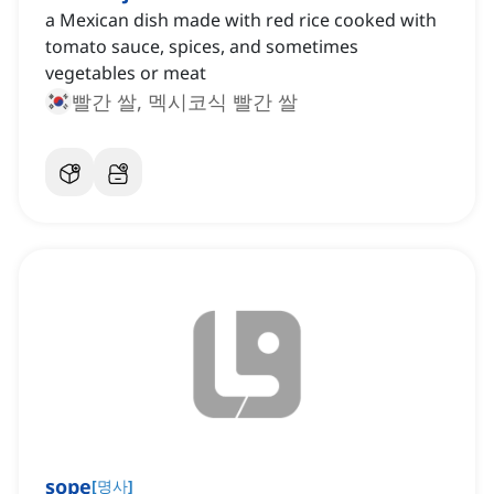
a Mexican dish made with red rice cooked with
tomato sauce, spices, and sometimes
vegetables or meat
빨간 쌀, 멕시코식 빨간 쌀
sope
[
명사
]