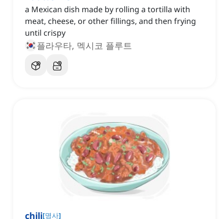
a Mexican dish made by rolling a tortilla with
meat, cheese, or other fillings, and then frying
until crispy
플라우타, 멕시코 플루트
chili
[
명사
]