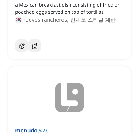
a Mexican breakfast dish consisting of fried or
poached eggs served on top of tortillas
huevos rancheros, 란체로 스타일 계란
menudo
[
명사
]