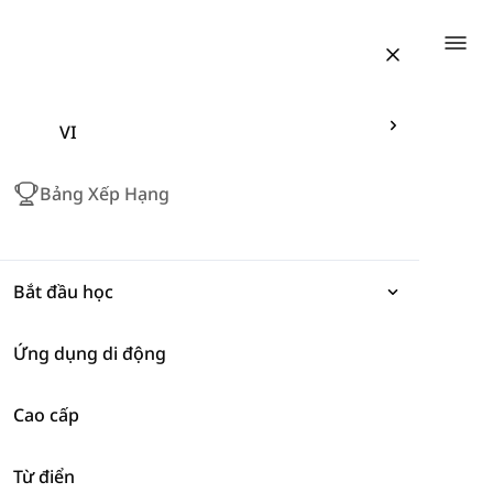
Togg
VI
Bảng Xếp Hạng
Bắt đầu học
Ứng dụng di động
Biểu đạt
Kỹ Năng Từ Vựng SAT 1
-
Bài 11
Cao cấp
Ngữ pháp
Từ điển
Từ vựng