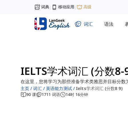
词典
移动应用
高级
|
|
词汇
语法
IELTS学术词汇 (分数8-9
在这里，您将学习为那些准备学术类雅思并目标分数
主页
词汇
英语能力测试
Ielts学术词汇 (分数8 9)
90
课
1711
词语
14
时
16
分钟