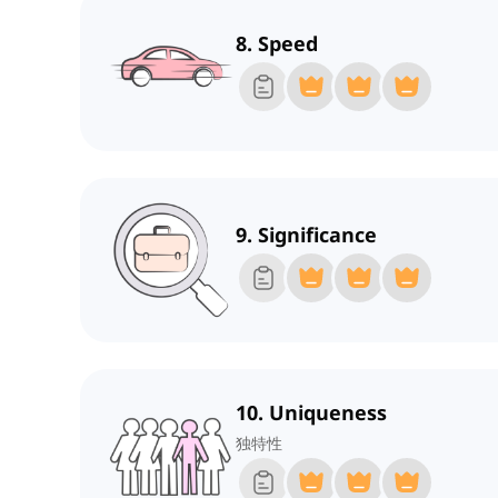
8. Speed
9. Significance
10. Uniqueness
独特性